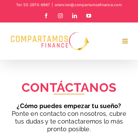
Skip
Tel: 55-2970-6967
|
atencion@compartamosfinance.com
to
Facebook
Instagram
LinkedIn
YouTube
content
CONTÁCTANOS
¿Cómo puedes empezar tu sueño?
Ponte en contacto con nosotros, cubre
tus dudas y te contactaremos lo más
pronto posible.